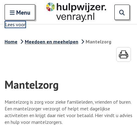
. Externe link
Zoeken
Open en sluit het
Open
Zoe
Menu
Lees voor
Home
Meedoen en meehelpen
Mantelzorg
Mantelzorg
Mantelzorg is zorg voor zieke familieleden, vrienden of buren.
Een mantelzorger verzorgt of helpt met dagelijkse
activiteiten en krijgt daar niet voor betaald. Hier vindt u advies
en hulp voor mantelzorgers.