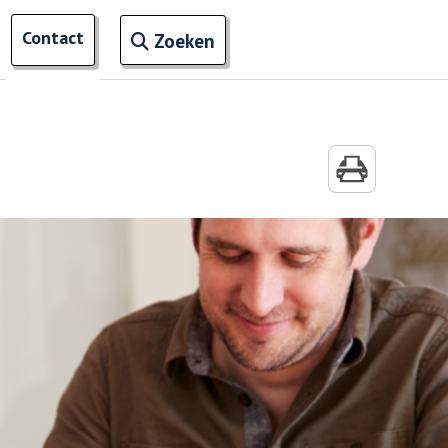
Open zoekveld
Contact
naar ingevoerde termen
n meer menu items van 'Mijn Buurt'
Zoeken