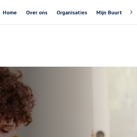
Zoeken
Zoeken 
Home
Over ons
Organisaties
Mijn Buurt
Too