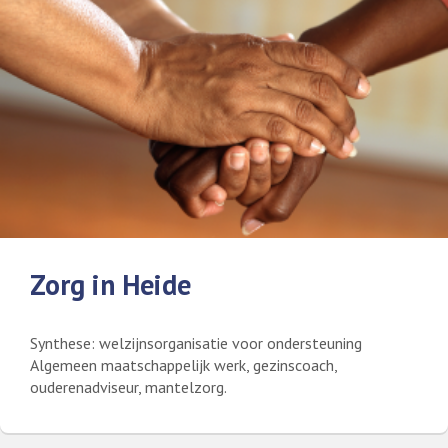
Zorg in Heide
Synthese: welzijnsorganisatie voor ondersteuning
Algemeen maatschappelijk werk, gezinscoach,
ouderenadviseur, mantelzorg.
Lees meer over Zorg in Heide