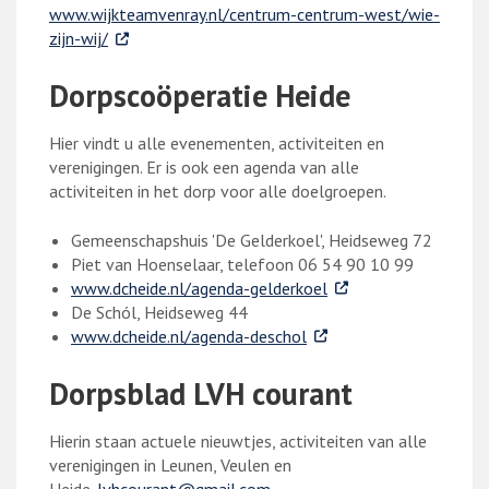
www.wijkteamvenray.nl/centrum-centrum-west/wie-
. Externe link
zijn-wij/
Dorpscoöperatie Heide
Hier vindt u alle evenementen, activiteiten en
verenigingen. Er is ook een agenda van alle
activiteiten in het dorp voor alle doelgroepen.
Gemeenschapshuis 'De Gelderkoel', Heidseweg 72
Piet van Hoenselaar, telefoon 06 54 90 10 99
. Externe link
www.dcheide.nl/agenda-gelderkoel
De Schól, Heidseweg 44
. Externe link
www.dcheide.nl/agenda-deschol
Dorpsblad LVH courant
Hierin staan actuele nieuwtjes, activiteiten van alle
verenigingen in Leunen, Veulen en
Heide.
lvhcourant@gmail.com