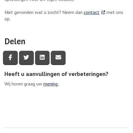
. Externe link
Niet gevonden wat u zocht? Neem dan
contact
met ons
op.
Delen
Deel deze pagina via Facebook
Deel deze pagina via Twitter
Deel deze pagina via LinkedIn
Deel deze pagina via e-mail
Heeft u aanvullingen of verbeteringen?
Wij horen graag uw
mening.