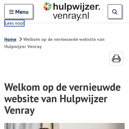
. Externe link
Zoeken
Open en sluit het
Open
Zoe
Menu
Lees voor
Home
Welkom op de vernieuwde website van
Hulpwijzer Venray
Welkom op de vernieuwde
website van Hulpwijzer
Venray