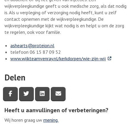
wijkverpleegkundige geeft u ook medische zorg, als dat nodig
is. Als u verpleging of verzorging nodig heeft, kunt u zelf
contact opnemen met de wijkverpleegkundige. De
wijkverpleegkundige kijkt wat nodig is en helpt u om de zorg
te regelen, ook voor familie.
ashearts@proteion.nl
telefoon 06 15 87 09 52
. Externe link
www.wijkteamvenray.nl/kerkdorpen/wie-zijn-wij
Delen
Deel deze pagina via Facebook
Deel deze pagina via Twitter
Deel deze pagina via LinkedIn
Deel deze pagina via e-mail
Heeft u aanvullingen of verbeteringen?
Wij horen graag uw
mening.