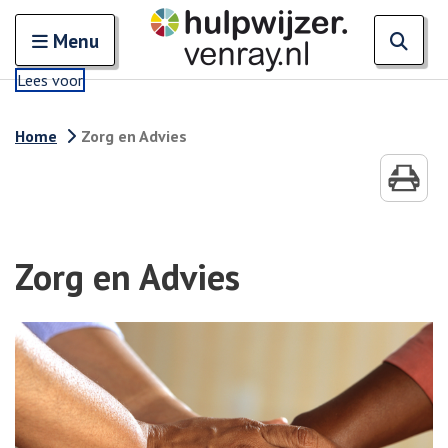
. Externe link
Zoeken
Open en sluit het
Open
Zoe
Menu
Lees voor
Home
Zorg en Advies
Zorg en Advies